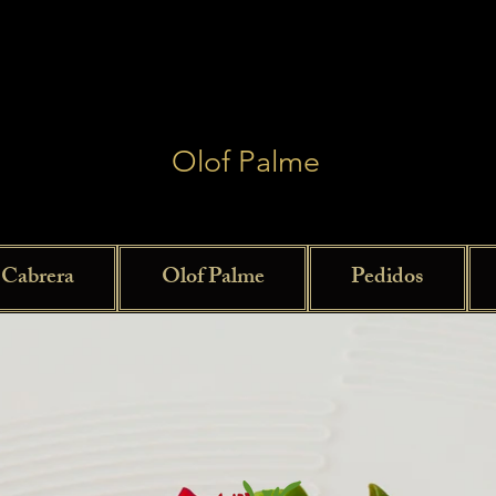
Bienvenidos
Bienvenidos
Olof Palme
 Cabrera
Olof Palme
Pedidos